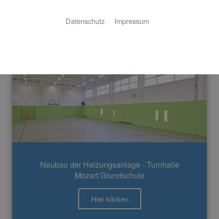
Hier präsentieren wir Ihnen unsere Referenzen aus unseren
Datenschutz
Impressum
Tätigkeitsgebieten.
Neubau der Heizungsanlage - Turnhalle
Mozart Grundschule
Hier klicken